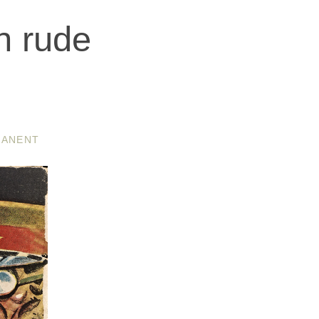
n rude
MANENT