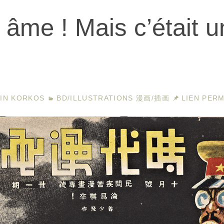
 âme ! Mais c’était u
AIN KORKOS
BD/ILLUSTRATIONS 漫画/插画
LIEN PER