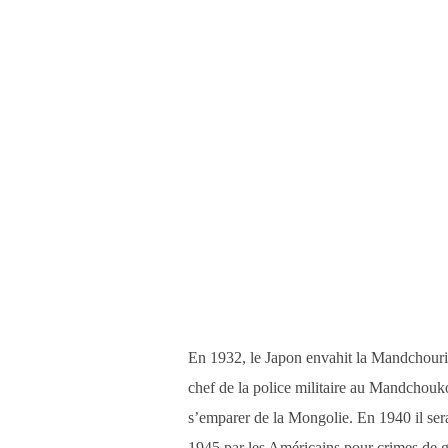
En 1932, le Japon envahit la Mandchouri
chef de la police militaire au Mandchouk
s’emparer de la Mongolie. En 1940 il sera
1945 par les Américains pour crimes de g