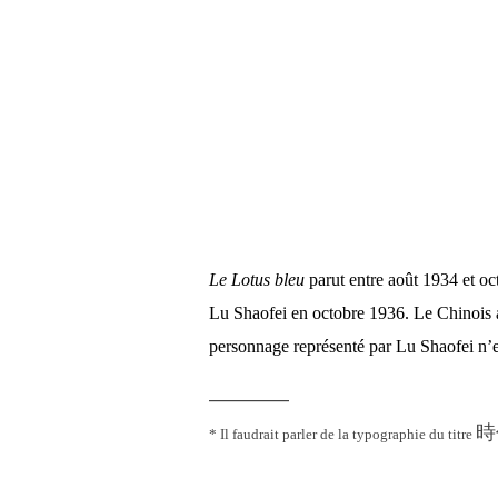
Le Lotus bleu
parut entre août 1934 et o
Lu Shaofei en octobre 1936. Le Chinois a
personnage représenté par Lu Shaofei n’e
————
時
* Il faudrait parler de la typographie du titre