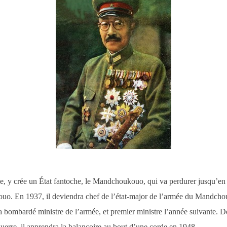
e, y crée un État fantoche, le Mandchoukouo, qui va perdurer jusqu’e
ouo. En 1937, il deviendra chef de l’état-major de l’armée du Mandchouk
 bombardé ministre de l’armée, et premier ministre l’année suivante. De
uerre, il apprendra la balançoire au bout d’une corde en 1948.