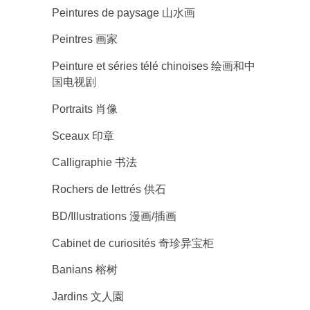
Peintures de paysage 山水画
Peintres 画家
Peinture et séries télé chinoises 绘画和中
国电视剧
Portraits 肖像
Sceaux 印章
Calligraphie 书法
Rochers de lettrés 供石
BD/Illustrations 漫画/插画
Cabinet de curiosités 奇珍异宝柜
Banians 榕树
Jardins 文人園