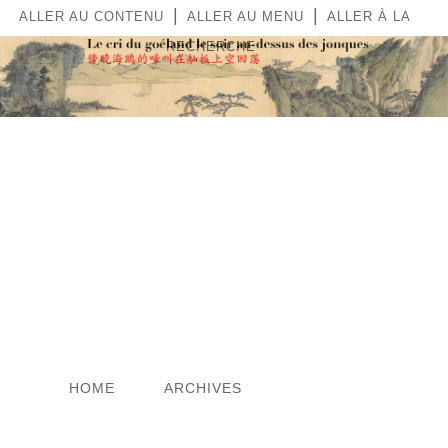
|
|
ALLER AU CONTENU
ALLER AU MENU
ALLER À LA
RECHERCHE
LE CRI DU GOÉLAND LE
SOIR AU-DESSUS DES
JONQUES
HOME
ARCHIVES