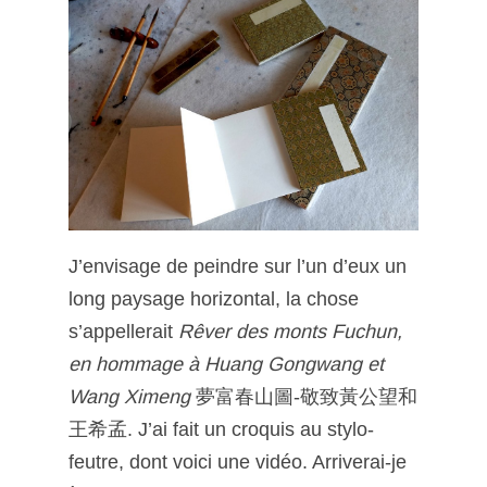
J’envisage de peindre sur l’un d’eux un
long paysage horizontal, la chose
s’appellerait
Rêver des monts Fuchun,
en hommage à Huang Gongwang et
Wang Ximeng
夢富春山圖-敬致黃公望和
王希孟. J’ai fait un croquis au stylo-
feutre, dont voici une vidéo. Arriverai-je