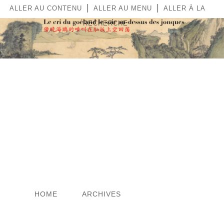
|
|
ALLER AU CONTENU
ALLER AU MENU
ALLER À LA
RECHERCHE
LE CRI DU GOÉLAND LE
SOIR AU-DESSUS DES
JONQUES
HOME
ARCHIVES