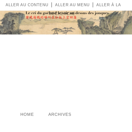
|
|
ALLER AU CONTENU
ALLER AU MENU
ALLER À LA
RECHERCHE
LE CRI DU GOÉLAND LE
SOIR AU-DESSUS DES
JONQUES
HOME
ARCHIVES