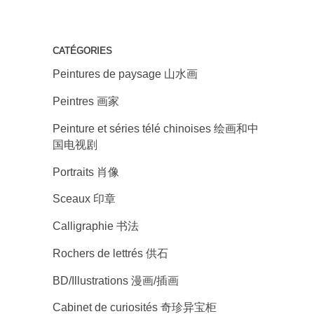
CATÉGORIES
Peintures de paysage 山水画
Peintres 画家
Peinture et séries télé chinoises 绘画和中
国电视剧
Portraits 肖像
Sceaux 印章
Calligraphie 书法
Rochers de lettrés 供石
BD/Illustrations 漫画/插画
Cabinet de curiosités 奇珍异宝柜