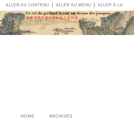
|
|
ALLER AU CONTENU
ALLER AU MENU
ALLER À LA
RECHERCHE
LE CRI DU GOÉLAND LE
SOIR AU-DESSUS DES
JONQUES
HOME
ARCHIVES